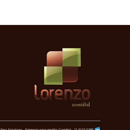
Neo Solutions - Sistemas para gestão Contábil - 11 3115-0188