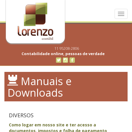
Toggl
navig
11 95208-2806
Contabilidade online, pessoas de verdade
Manuais e
Downloads
DIVERSOS
Como logar em nosso site e ter acesso a
documentos, impostos e folha de pagamento