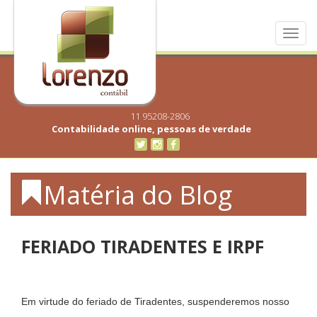
Toggl
navig
11 95208-2806
Contabilidade online, pessoas de verdade
Matéria do Blog
FERIADO TIRADENTES E IRPF
Em virtude do feriado de Tiradentes, suspenderemos nosso