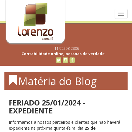
Toggl
navig
11 95208-2806
Contabilidade online, pessoas de verdade
Matéria do Blog
FERIADO 25/01/2024 -
EXPEDIENTE
Informamos a nossos parceiros e clientes que não haverá
expediente na próxima quinta-feira, dia
25
d
e