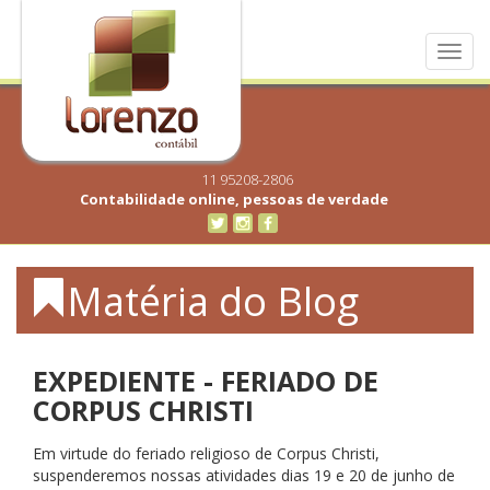
Toggl
navig
11 95208-2806
Contabilidade online, pessoas de verdade
Matéria do Blog
EXPEDIENTE - FERIADO DE
CORPUS CHRISTI
Em virtude do feriado religioso de Corpus Christi,
suspenderemos nossas atividades dias 19 e 20 de junho de