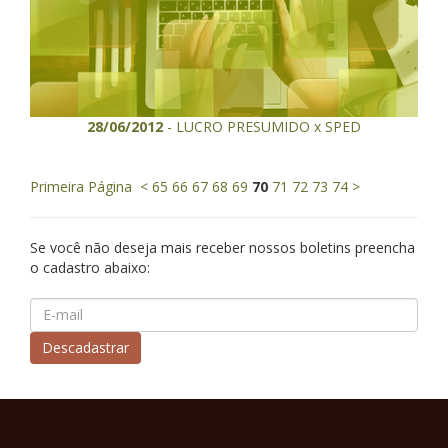
28/06/2012
- LUCRO PRESUMIDO x SPED
Primeira Página
<
65
66
67
68
69
70
71
72
73
74
>
Se você não deseja mais receber nossos boletins preencha
o cadastro abaixo: