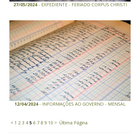
27/05/2024
- EXPEDIENTE - FERIADO CORPUS CHRISTI
12/04/2024
- INFORMAÇÕES AO GOVERNO - MENSAL
<
1
2
3
4
5
6
7
8
9
10
>
Última Página