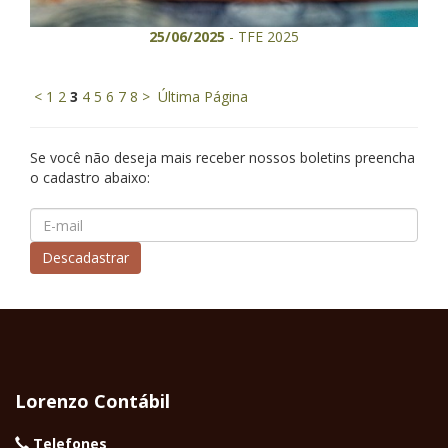
25/06/2025
- TFE 2025
<
1
2
3
4
5
6
7
8
>
Última Página
Se você não deseja mais receber nossos boletins preencha
o cadastro abaixo:
Lorenzo Contábil
Telefones